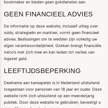
bookmaker en bieden geen gokdiensten aan.
GEEN FINANCIEEL ADVIES
De informatie op deze website, inclusief uitleg over
odds, strategieën en markten, vormt geen financieel
advies. Beslissingen om te wedden zijn volledig uw
eigen verantwoordelijkheid. Gokken brengt financiële
risico’s met zich mee en kan leiden tot verlies van
ingezet geld.
LEEFTIJDSBEPERKING
Deelname aan kansspelen is in Nederland uitsluitend
toegestaan voor personen van 18 jaar en ouder. Deze
website richt zich uitsluitend op een meerderjarig
publiek. Door deze website te gebruiken, bevestigt u