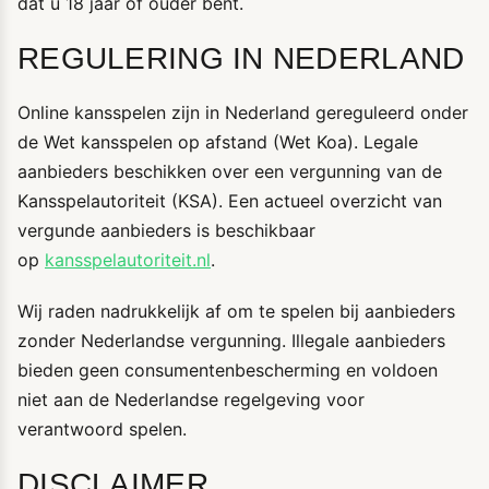
dat u 18 jaar of ouder bent.
REGULERING IN NEDERLAND
Online kansspelen zijn in Nederland gereguleerd onder
de Wet kansspelen op afstand (Wet Koa). Legale
aanbieders beschikken over een vergunning van de
Kansspelautoriteit (KSA). Een actueel overzicht van
vergunde aanbieders is beschikbaar
op
kansspelautoriteit.nl
.
Wij raden nadrukkelijk af om te spelen bij aanbieders
zonder Nederlandse vergunning. Illegale aanbieders
bieden geen consumentenbescherming en voldoen
niet aan de Nederlandse regelgeving voor
verantwoord spelen.
DISCLAIMER