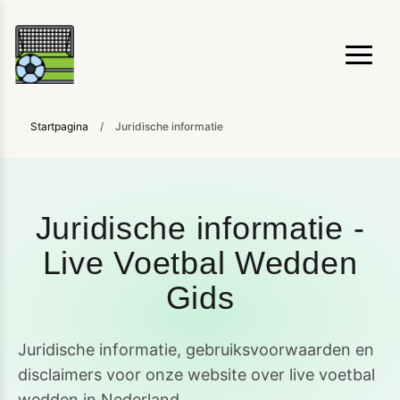
Startpagina
/
Juridische informatie
Juridische informatie -
Live Voetbal Wedden
Gids
Juridische informatie, gebruiksvoorwaarden en
disclaimers voor onze website over live voetbal
wedden in Nederland.