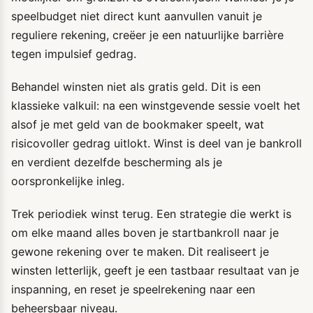
speelbudget niet direct kunt aanvullen vanuit je
reguliere rekening, creëer je een natuurlijke barrière
tegen impulsief gedrag.
Behandel winsten niet als gratis geld. Dit is een
klassieke valkuil: na een winstgevende sessie voelt het
alsof je met geld van de bookmaker speelt, wat
risicovoller gedrag uitlokt. Winst is deel van je bankroll
en verdient dezelfde bescherming als je
oorspronkelijke inleg.
Trek periodiek winst terug. Een strategie die werkt is
om elke maand alles boven je startbankroll naar je
gewone rekening over te maken. Dit realiseert je
winsten letterlijk, geeft je een tastbaar resultaat van je
inspanning, en reset je speelrekening naar een
beheersbaar niveau.