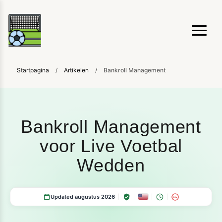
Startpagina
/
Artikelen
/
Bankroll Management
Bankroll Management
voor Live Voetbal
Wedden
Updated augustus 2026
18+