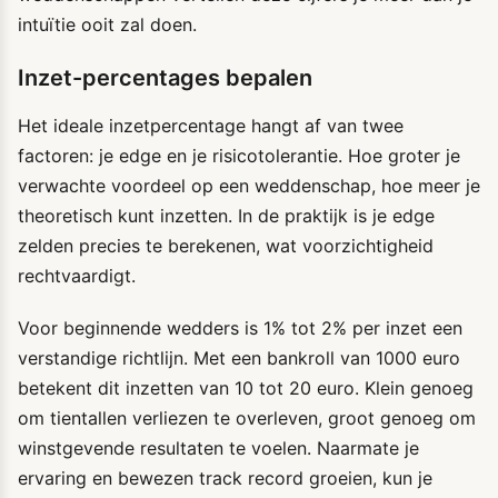
intuïtie ooit zal doen.
Inzet-percentages bepalen
Het ideale inzetpercentage hangt af van twee
factoren: je edge en je risicotolerantie. Hoe groter je
verwachte voordeel op een weddenschap, hoe meer je
theoretisch kunt inzetten. In de praktijk is je edge
zelden precies te berekenen, wat voorzichtigheid
rechtvaardigt.
Voor beginnende wedders is 1% tot 2% per inzet een
verstandige richtlijn. Met een bankroll van 1000 euro
betekent dit inzetten van 10 tot 20 euro. Klein genoeg
om tientallen verliezen te overleven, groot genoeg om
winstgevende resultaten te voelen. Naarmate je
ervaring en bewezen track record groeien, kun je