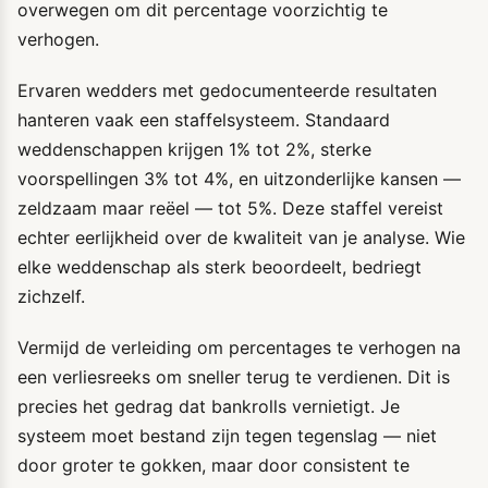
overwegen om dit percentage voorzichtig te
verhogen.
Ervaren wedders met gedocumenteerde resultaten
hanteren vaak een staffelsysteem. Standaard
weddenschappen krijgen 1% tot 2%, sterke
voorspellingen 3% tot 4%, en uitzonderlijke kansen —
zeldzaam maar reëel — tot 5%. Deze staffel vereist
echter eerlijkheid over de kwaliteit van je analyse. Wie
elke weddenschap als sterk beoordeelt, bedriegt
zichzelf.
Vermijd de verleiding om percentages te verhogen na
een verliesreeks om sneller terug te verdienen. Dit is
precies het gedrag dat bankrolls vernietigt. Je
systeem moet bestand zijn tegen tegenslag — niet
door groter te gokken, maar door consistent te