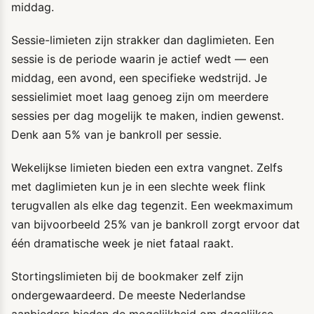
middag.
Sessie-limieten zijn strakker dan daglimieten. Een
sessie is de periode waarin je actief wedt — een
middag, een avond, een specifieke wedstrijd. Je
sessielimiet moet laag genoeg zijn om meerdere
sessies per dag mogelijk te maken, indien gewenst.
Denk aan 5% van je bankroll per sessie.
Wekelijkse limieten bieden een extra vangnet. Zelfs
met daglimieten kun je in een slechte week flink
terugvallen als elke dag tegenzit. Een weekmaximum
van bijvoorbeeld 25% van je bankroll zorgt ervoor dat
één dramatische week je niet fataal raakt.
Stortingslimieten bij de bookmaker zelf zijn
ondergewaardeerd. De meeste Nederlandse
aanbieders bieden de mogelijkheid om dagelijkse,