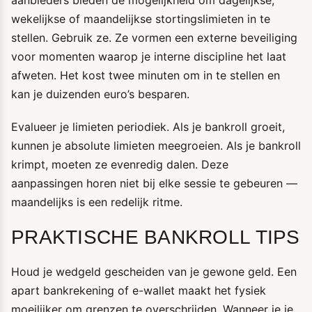
wekelijkse of maandelijkse stortingslimieten in te
stellen. Gebruik ze. Ze vormen een externe beveiliging
voor momenten waarop je interne discipline het laat
afweten. Het kost twee minuten om in te stellen en
kan je duizenden euro’s besparen.
Evalueer je limieten periodiek. Als je bankroll groeit,
kunnen je absolute limieten meegroeien. Als je bankroll
krimpt, moeten ze evenredig dalen. Deze
aanpassingen horen niet bij elke sessie te gebeuren —
maandelijks is een redelijk ritme.
PRAKTISCHE BANKROLL TIPS
Houd je wedgeld gescheiden van je gewone geld. Een
apart bankrekening of e-wallet maakt het fysiek
moeilijker om grenzen te overschrijden. Wanneer je je