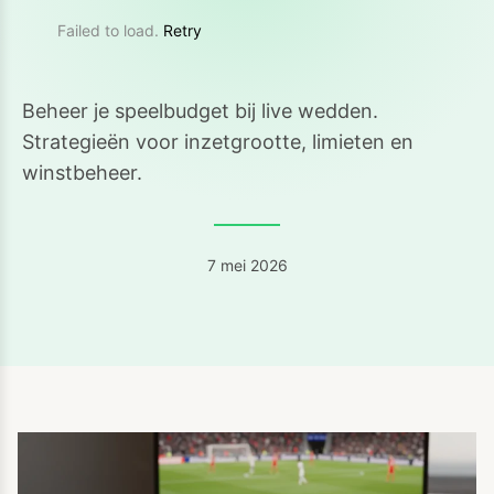
Failed to load.
Retry
Beheer je speelbudget bij live wedden.
Strategieën voor inzetgrootte, limieten en
winstbeheer.
7 mei 2026