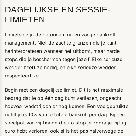
DAGELIJKSE EN SESSIE-
LIMIETEN
Limieten zijn de betonnen muren van je bankroll
management. Niet de zachte grenzen die je kunt
herinterpreteren wanneer het uitkomt, maar harde
stops die je beschermen tegen jezelf. Elke serieuze
wedder heeft ze nodig, en elke serieuze wedder
respecteert ze.
Begin met een dagelijkse limiet. Dit is het maximale
bedrag dat je op één dag kunt verliezen, ongeacht
hoeveel wedstrijden er nog komen. Een veelgebruikte
richtlijn is 10% van je totale bankroll per dag. Bij een
speelpot van vijfhonderd euro stop je zodra je vijftig
euro hebt verloren, ook al is het pas halverwege de